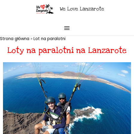
Przejdź
GŁÓWNE
We Love Lanzarote
do
MENU
treści
Strona główna
Lot na paralotni
Loty na paralotni na Lanzarote