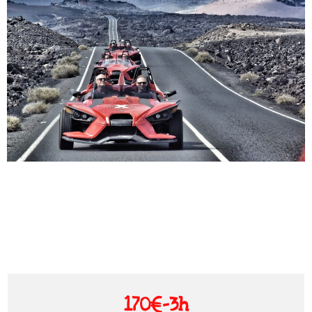
170€-3h