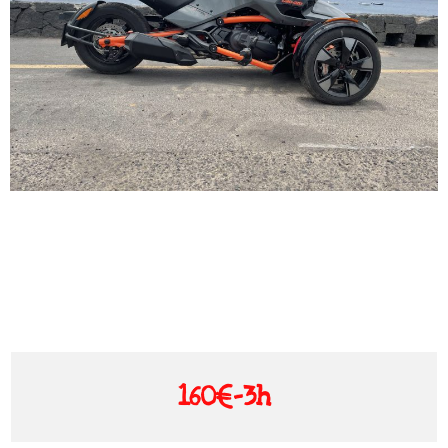
160€-3h