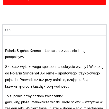
OPIS
Polaris Sligshot Xtreme – Lanzarote z zupełnie innej
perspektywy:
Szukasz wyjątkowego sposobu na odkrycie wyspy? Wskakuj
do
Polaris Slingshot X-Treme
– sportowego, trzykołowego
pojazdu .Prowadzisz tuż przy asfalcie, czując każdą
krzywiznę drogi i każdą kroplę wolności.
To zupełnie nowy poziom zwiedzania:
góry, klify, plaże, malownicze wioski i kręte ścieżki – wszystko w
zasięgu ręki. Wybierz trasę i ruszaj w drogę – solo, z partnerem