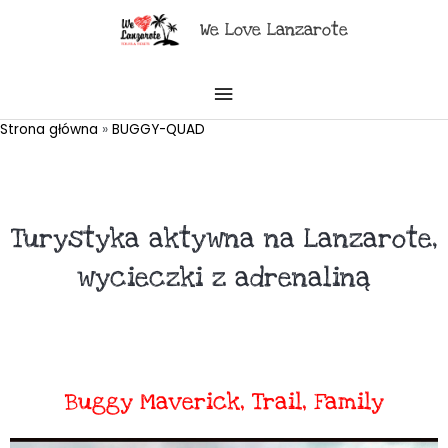
Przejdź
GŁÓWNE
We Love Lanzarote
do
MENU
treści
Strona główna
BUGGY-QUAD
Turystyka aktywna na Lanzarote,
wycieczki z adrenaliną
Buggy Maverick, Trail, Family